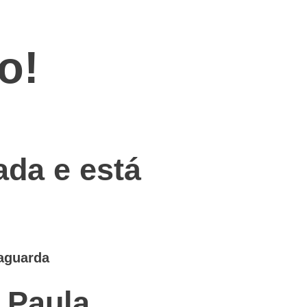
o!
ada e está
 aguarda
 Paula